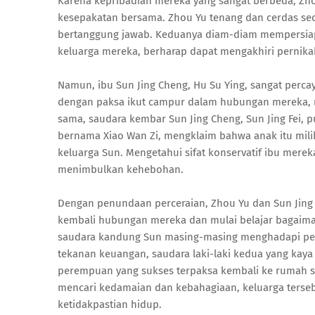
Karena kepribadian mereka yang sangat berbeda, Zh
kesepakatan bersama. Zhou Yu tenang dan cerdas sec
bertanggung jawab. Keduanya diam-diam mempersia
keluarga mereka, berharap dapat mengakhiri perni
Namun, ibu Sun Jing Cheng, Hu Su Ying, sangat perc
dengan paksa ikut campur dalam hubungan mereka, m
sama, saudara kembar Sun Jing Cheng, Sun Jing Fei,
bernama Xiao Wan Zi, mengklaim bahwa anak itu mil
keluarga Sun. Mengetahui sifat konservatif ibu mere
menimbulkan kehebohan.
Dengan penundaan perceraian, Zhou Yu dan Sun Jin
kembali hubungan mereka dan mulai belajar bagaima
saudara kandung Sun masing-masing menghadapi perju
tekanan keuangan, saudara laki-laki kedua yang kaya
perempuan yang sukses terpaksa kembali ke rumah s
mencari kedamaian dan kebahagiaan, keluarga ters
ketidakpastian hidup.