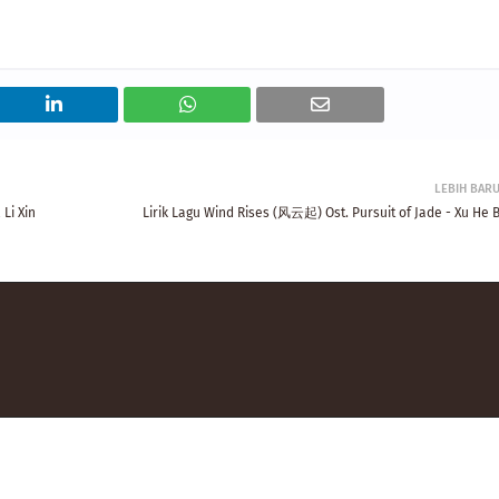
LEBIH BAR
Li Xin
Lirik Lagu Wind Rises (风云起) Ost. Pursuit of Jade - Xu He B