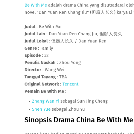
Be With Me
adalah drama China yang disutradarai oleh 
novel "Dan Yuan Ren Chang Jiu" (但愿人长久) karya Li
Judul
: Be With Me
Judul Lain
: Dan Yuan Ren Chang Jiu, 但願人長久
Judul Lokal
: 但愿人长久 / Dan Yuan Ren
Genre
: Family
Episode
: 32
Penulis Naskah
: Zhou Yong
Director
: Wang Wei
Tanggal Tayang
: TBA
Original Network
:
Tencent
Pemain Be With Me
:
Zhang Wan Yi
sebagai Sun Jing Cheng
Shen Yue
sebagai Zhou Yu
Sinopsis Drama China Be With Me 