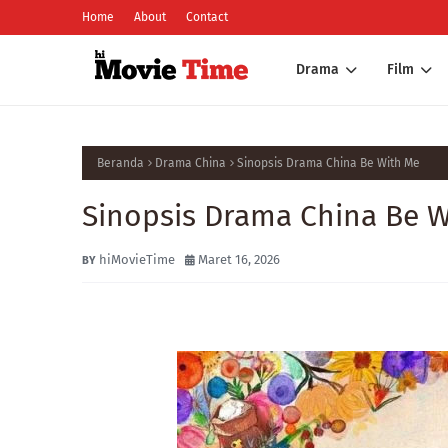
Home
About
Contact
Drama
Film
Beranda
Drama China
Sinopsis Drama China Be With Me
Sinopsis Drama China Be 
hiMovieTime
Maret 16, 2026