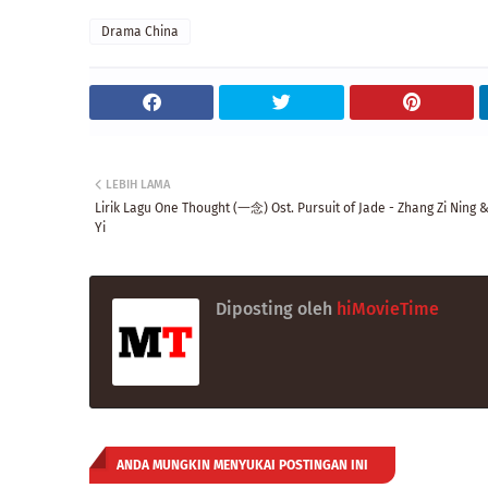
Drama China
LEBIH LAMA
Lirik Lagu One Thought (一念) Ost. Pursuit of Jade - Zhang Zi Ning & 
Yi
Diposting oleh
hiMovieTime
ANDA MUNGKIN MENYUKAI POSTINGAN INI