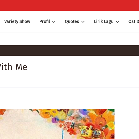
Variety Show
Profil
Quotes
Lirik Lagu
Ost 
With Me