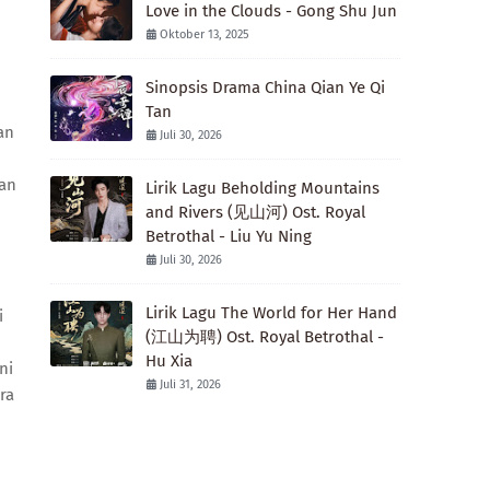
Love in the Clouds - Gong Shu Jun
Oktober 13, 2025
Sinopsis Drama China Qian Ye Qi
Tan
an
Juli 30, 2026
uan
Lirik Lagu Beholding Mountains
and Rivers (见山河) Ost. Royal
Betrothal - Liu Yu Ning
Juli 30, 2026
Lirik Lagu The World for Her Hand
i
(江山为聘) Ost. Royal Betrothal -
Hu Xia
ni
Juli 31, 2026
ra