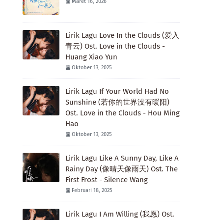
Maret 16, 2026
Lirik Lagu Love In the Clouds (爱入
青云) Ost. Love in the Clouds -
Huang Xiao Yun
Oktober 13, 2025
Lirik Lagu If Your World Had No
Sunshine (若你的世界没有暖阳)
Ost. Love in the Clouds - Hou Ming
Hao
Oktober 13, 2025
Lirik Lagu Like A Sunny Day, Like A
Rainy Day (像晴天像雨天) Ost. The
First Frost - Silence Wang
Februari 18, 2025
Lirik Lagu I Am Willing (我愿) Ost.