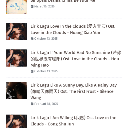
Sinopsis Drama China Be With Me
Maret 16, 2026
Lirik Lagu Love In the Clouds (爱入青云) Ost.
Love in the Clouds - Huang Xiao Yun
Oktober 13, 2025
Lirik Lagu If Your World Had No Sunshine (若你
的世界没有暖阳) Ost. Love in the Clouds - Hou
Ming Hao
Oktober 13, 2025
Lirik Lagu Like A Sunny Day, Like A Rainy Day
(像晴天像雨天) Ost. The First Frost - Silence
Wang
Februari 18, 2025
Lirik Lagu I Am Willing (我愿) Ost. Love in the
Clouds - Gong Shu Jun